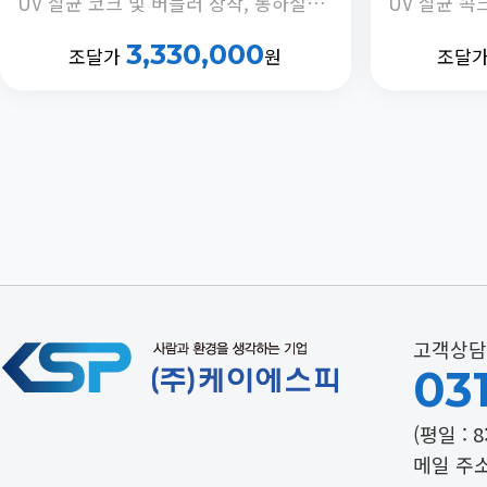
UV 살균 코크 및 버블러 장착, 동하절기 냉수온도 전환 기능, 안전버블러 부착, 정체수 자동 배출타이머 내장
3,330,000
조달가
원
조달
고객상담
031
(평일 : 8
메일 주소 