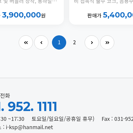
UV 살균 콕크 및 버블러 장착, 동하절기 냉수온도 전환 기능, 안전버블러 부착, 정체수 자동 배출타이머 내장
3,900,000
5,400,
가
원
판매가
1
2
전화
. 952. 1111
:30 ~17:30
토요일/일요일/공휴일 휴무)
Fax : 031-95
: i-ksp@hanmail.net