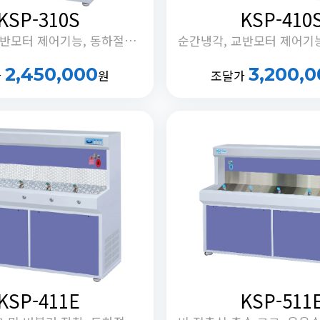
KSP-310S
KSP-410
순간냉각, 교반모터 제어기능, 동하절기 냉조절 기능, 정체수 자동배출 기능
2,450,000
3,200,
가
원
조달가
KSP-411E
KSP-511