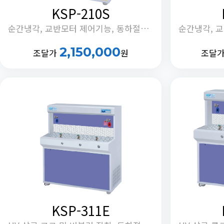
KSP-210S
순간냉각, 교반모터 제어기능, 동하절기 냉조절 기능, 정체수 자동배출 기능
2,150,000
조달가
원
조달
KSP-311E