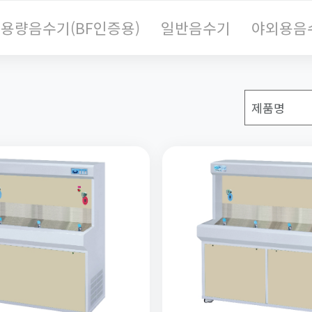
용량음수기(BF인증용)
일반음수기
야외용음