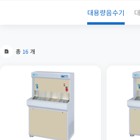
대용량음수기
대
총
16
개