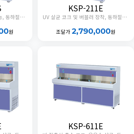
S
KSP-211E
순간냉각, 교반모터 제어기능, 동하절기 냉조절 기능, 정체수 자동배출 기능
UV 살균 코크 및 버블러 장착, 동하절기 냉수온도 전환 기능, 안전버블러 부착, 정체수 자동 배출타이머 내장
000
2,790,000
원
조달가
원
E
KSP-611E