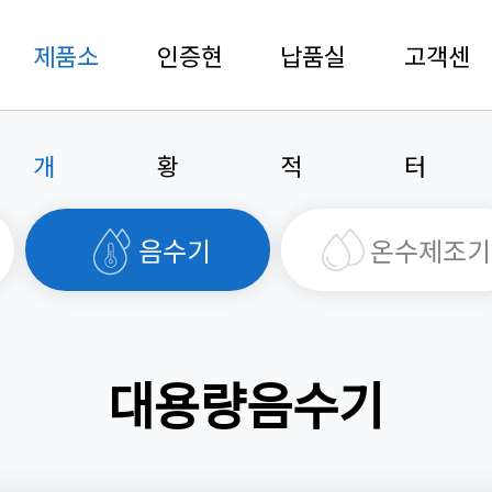
제품소
인증현
납품실
고객센
개
황
적
터
음수기
온수제조기
대용량음수기