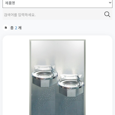
총
2
개