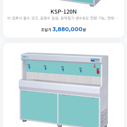
KSP-120N
비 접촉식 출수 코크, 음용수 살균, 동하절기 냉수온도 전환 기능, 정체수 자동 배출타이머 내장
3,880,000
조달가
원