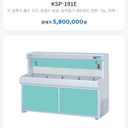
KSP-191E
비 접촉식 출수 코크, 음용수 살균, 동하절기 냉수온도 전환 기능, 정체수 자동 배출타이머 내장
5,800,000
판매가
원