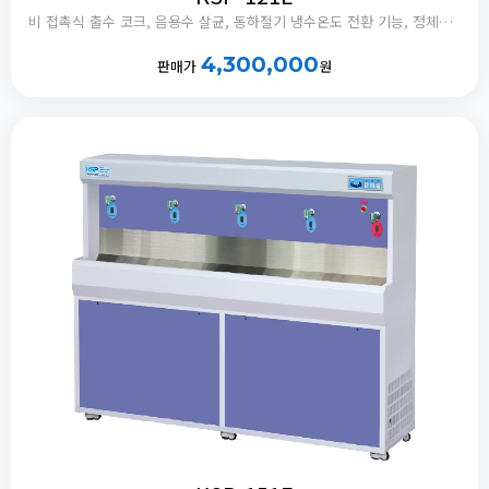
비 접촉식 출수 코크, 음용수 살균, 동하절기 냉수온도 전환 기능, 정체수 자동 배출타이머 내장
4,300,000
판매가
원