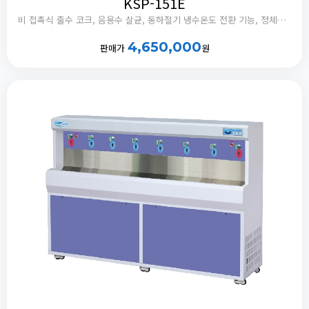
KSP-151E
비 접촉식 출수 코크, 음용수 살균, 동하절기 냉수온도 전환 기능, 정체수 자동 배출타이머 내장
4,650,000
판매가
원