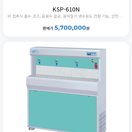
KSP-610N
비 접촉식 출수 코크, 음용수 살균, 동하절기 냉수온도 전환 기능, 안전버블러 부착, 정체수 자동 배출타이머 내장
5,700,000
판매가
원