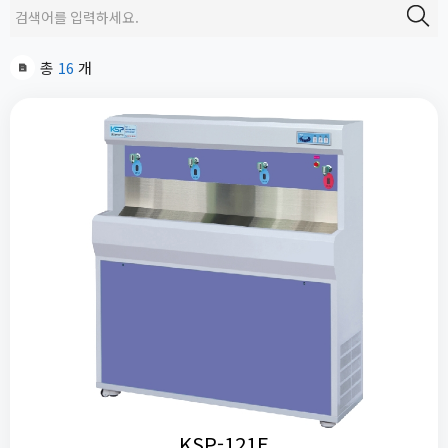
총
16
개
KSP-121E