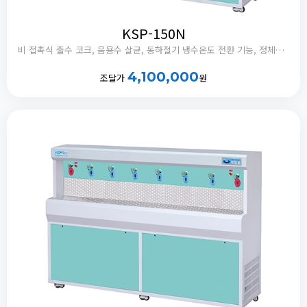
KSP-150N
비 접촉식 출수 코크, 음용수 살균, 동하절기 냉수온도 전환 기능, 정체수 자동 배출타이머 내장
4,100,000
조달가
원