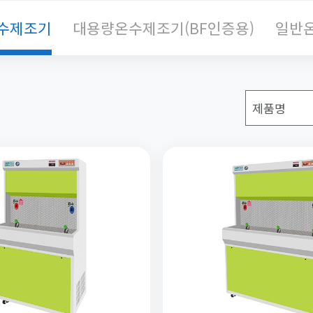
수제조기
대용량온수제조기(BF인증용)
일반