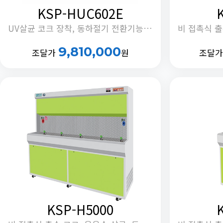
KSP-HUC602E
UV살균 코크 장착, 동하절기 전환기능, 음용수살균, 정체수 자동배출기능 내장
9,810,000
조달가
원
조달
KSP-H5000