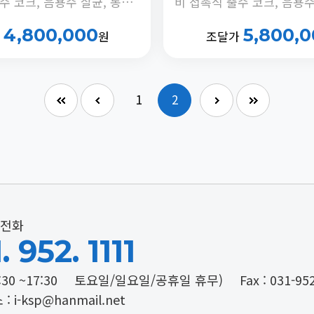
비 접촉식 출수 코크, 음용수 살균, 동하절기 냉수온도 전환 기능, 정체수 자동 배출타이머 내장
4,800,000
5,800,
가
원
조달가
1
2
전화
. 952. 1111
:30 ~17:30
토요일/일요일/공휴일 휴무)
Fax : 031-95
: i-ksp@hanmail.net