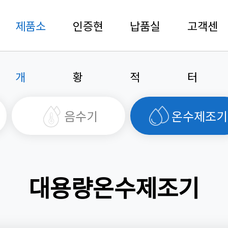
제품소
인증현
납품실
고객센
개
황
적
터
음수기
온수제조기
대용량온수제조기