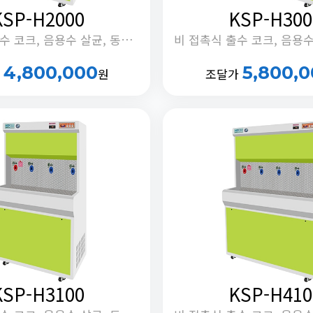
KSP-H2000
KSP-H300
비 접촉식 출수 코크, 음용수 살균, 동하절기 냉수온도 전환 기능, 안전버블러 부착, 정체수 자동 배출타이머 내장
4,800,000
5,800,
가
원
조달가
KSP-H3100
KSP-H410