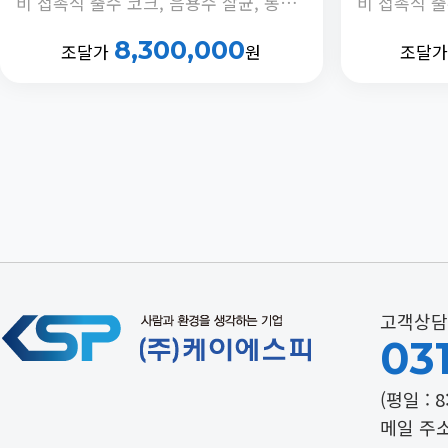
비 접촉식 출수 코크, 음용수 살균, 동하절기 냉수온도 전환 기능, 안전버블러 부착, 정체수 자동 배출타이머 내장
8,300,000
조달가
원
조달
고객상담
031
(평일 : 8
메일 주소 