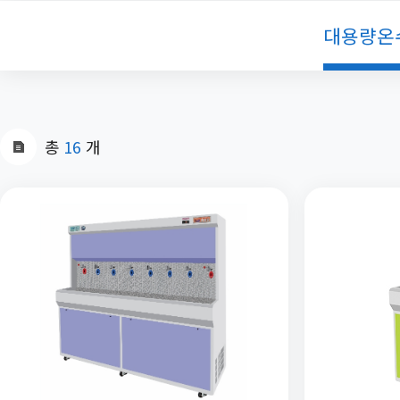
대용량온
총
16
개