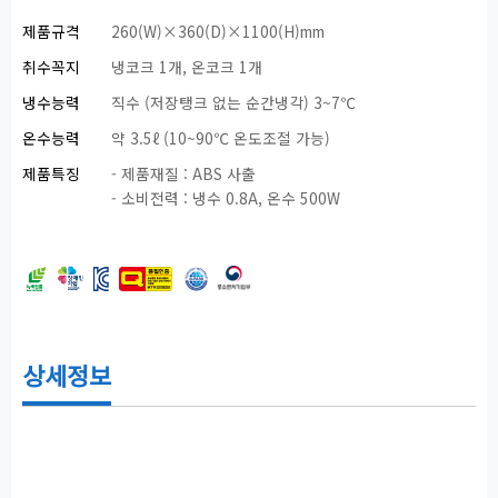
제품규격
260(W)×360(D)×1100(H)mm
취수꼭지
냉코크 1개, 온코크 1개
냉수능력
직수 (저장탱크 없는 순간냉각) 3~7℃
온수능력
약 3.5ℓ (10~90℃ 온도조절 가능)
제품특징
- 제품재질 : ABS 사출
- 소비전력 : 냉수 0.8A, 온수 500W
상세정보