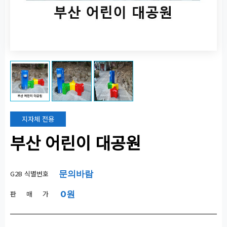
지자체 전용
부산 어린이 대공원
G2B 식별번호
문의바람
판 매 가
0원