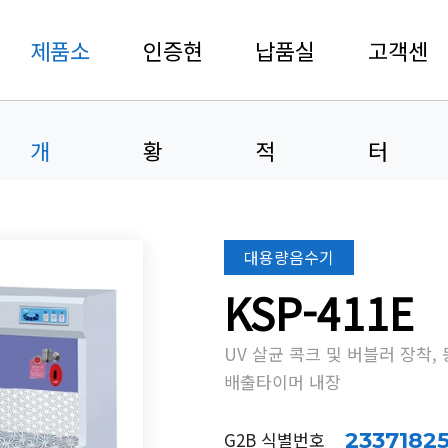
제품소
인증현
납품실
고객센
개
황
적
터
대용량음수기
KSP-411E
UV 살균 콕크 및 버블러 장착,
배출타이머 내장
G2B 식별번호
2337182