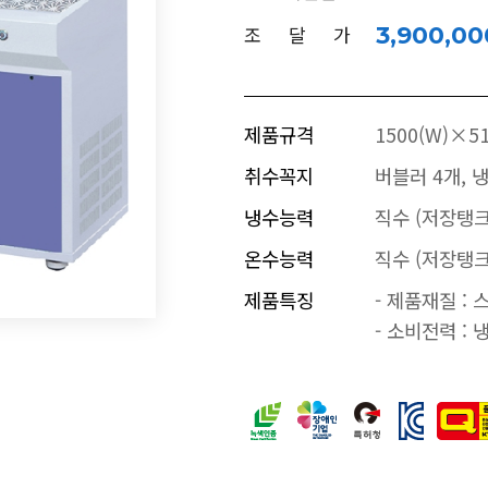
조 달 가
3,900,0
제품규격
1500(W)×5
취수꼭지
버블러 4개, 
냉수능력
직수 (저장탱크
온수능력
직수 (저장탱크
제품특징
- 제품재질 :
- 소비전력 : 