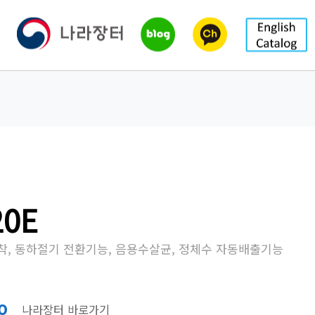
20E
착, 동하절기 전환기능, 음용수살균, 정체수 자동배출기능
0
나라장터 바로가기