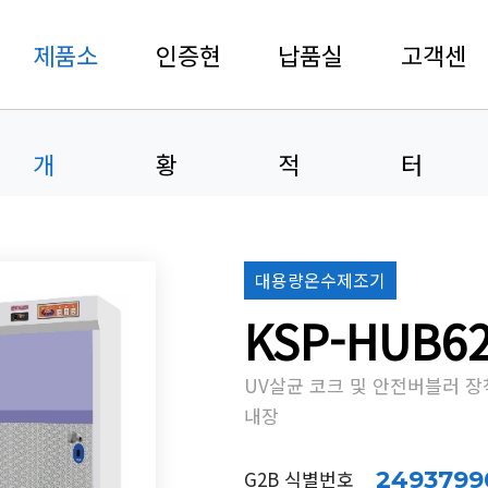
제품소
인증현
납품실
고객센
개
황
적
터
대용량온수제조기
KSP-HUB6
UV살균 코크 및 안전버블러 장
내장
G2B 식별번호
2493799