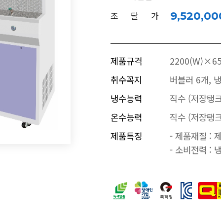
조 달 가
9,520,0
제품규격
2200(W)×6
취수꼭지
버블러 6개, 
냉수능력
직수 (저장탱크
온수능력
직수 (저장탱크
제품특징
- 제품재질 : 
- 소비전력 : 