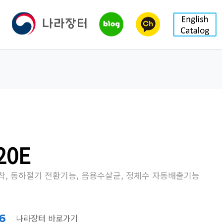
20E
착, 동하절기 전환기능, 음용수살균, 정체수 자동배출기능
6
나라장터 바로가기