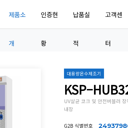
제품소
인증현
납품실
고객센
개
황
적
터
대용량온수제조기
KSP–HUB3
UV살균 코크 및 안전버블러 장
내장
G2B 식별번호
2493798