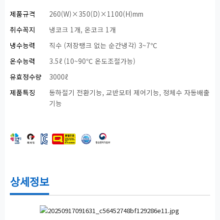
제품규격
260(W)×350(D)×1100(H)mm
취수꼭지
냉코크 1개, 온코크 1개
냉수능력
직수 (저장탱크 없는 순간냉각) 3~7℃
온수능력
3.5ℓ (10~90℃ 온도조절가능)
유효정수량
3000ℓ
제품특징
동하절기 전환기능, 교반모터 제어기능, 정체수 자동배출
기능
상세정보