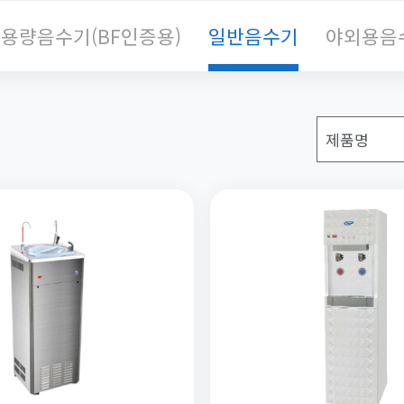
용량음수기(BF인증용)
일반음수기
야외용음