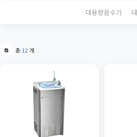
대용량음수기
대
총
12
개