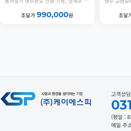
동하절기 냉수온도 전환 기능, 정체수 자동 배출타이머 내장
990,000
조달가
원
조달
고객상담
031
(평일 : 8
메일 주소 