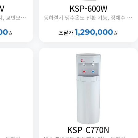
V
KSP-600W
UV 살균 코크 부착, 순간냉각, 교반모터제어기능, 동하절기 전환기능, 정체수 자동배출기능
동하절기 냉수온도 전환 기능, 정체수 자동 배출타이머 내장
00
1,290,000
원
조달가
원
KSP-C770N