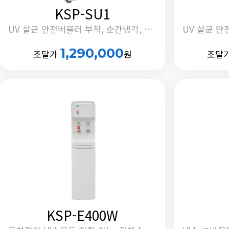
KSP-SU1
UV 살균 안전버블러 부착, 순간냉각, 교반모터 제어기능, 동하절기 냉조절 기능, 안전취수부 부착, 정체수 자동배출 기능
1,290,000
조달가
원
조달
KSP-E400W