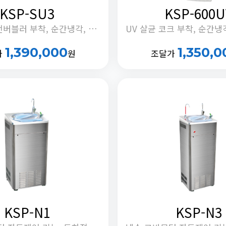
KSP-SU3
KSP-600U
UV 살균 안전버블러 부착, 순간냉각, 교반모터 제어기능, 동하절기 냉조절 기능, 안전취수부 부착, 정체수 자동배출 기능
1,390,000
1,350,0
가
원
조달가
KSP-N1
KSP-N3