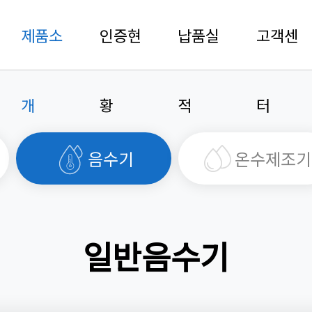
제품소
인증현
납품실
고객센
개
황
적
터
음수기
온수제조기
일반음수기