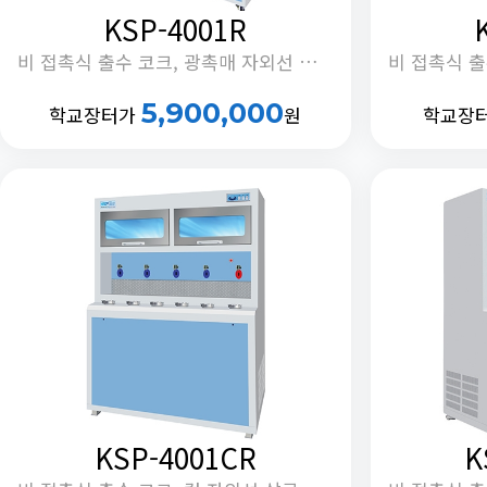
KSP-4001R
비 접촉식 출수 코크, 광촉매 자외선 살균, 냉수 교반 모터 제어, 정체수 자동 배출 기능 내장
5,900,000
학교장터가
원
학교장
KSP-4001CR
K