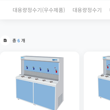
대용량정수기(우수제품)
대용량정수기
총
6
개