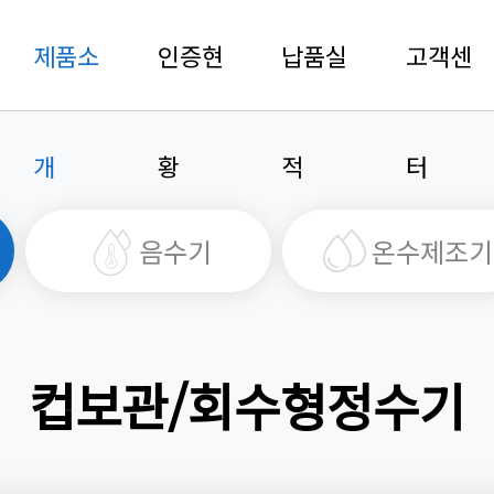
제품소
인증현
납품실
고객센
개
황
적
터
음수기
온수제조기
컵보관/회수형정수기