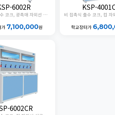
KSP-6002R
KSP-4001
비 접촉식 출수 코크, 광촉매 자외선 살균, 냉수 교반 모터 제어, 정체수 자동 배출 기능 내장
7,100,000
6,800
터가
원
학교장터가
SP-6002CR