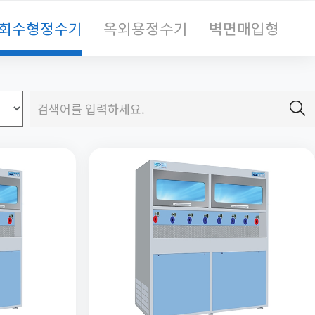
/회수형정수기
옥외용정수기
벽면매입형