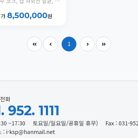
비 접촉식 출수 코크, 컵 자외선 살균, 광촉매 자외선 살균, 냉수 교반 모터 제어, 정체수 자동 배출 기능 내장
8,500,000
터가
원
1
전화
. 952. 1111
:30 ~17:30
토요일/일요일/공휴일 휴무)
Fax : 031-95
: i-ksp@hanmail.net