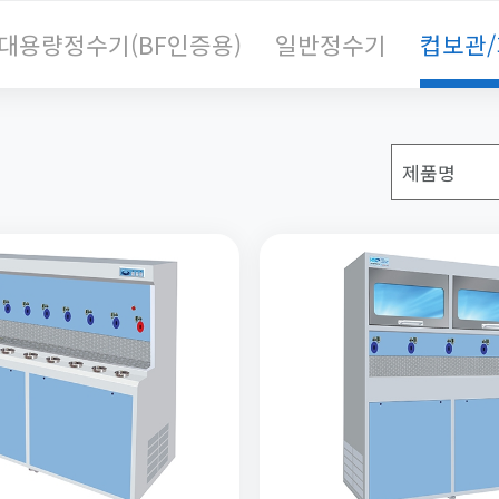
대용량정수기(BF인증용)
일반정수기
컵보관